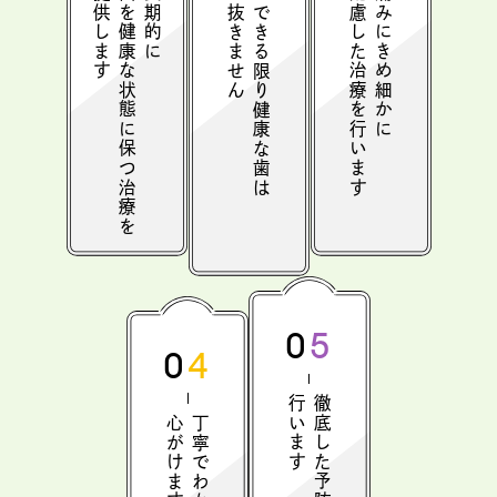
提供します
歯を健康な状態に保つ治療を
長期的に
配慮した治療を行います
痛みにきめ細かに
抜きません
できる限り健康な歯は
05
04
行います
徹底した予防処置を
心がけます