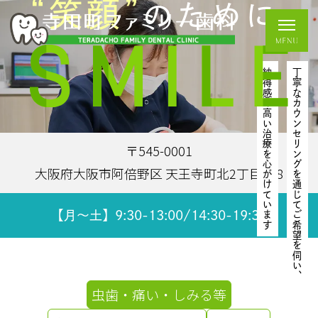
“笑顔”
のために
納得感の高い治療を心がけています
丁寧なカウンセリングを通じてご希望を伺い、
〒545-0001
大阪府大阪市阿倍野区 天王寺町北2丁目1−8
【月～土】9:30-13:00/14:30-19:30
虫歯・痛い・しみる等