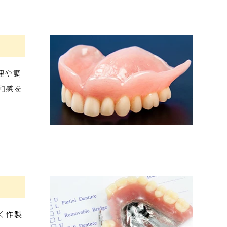
理や調
和感を
く作製