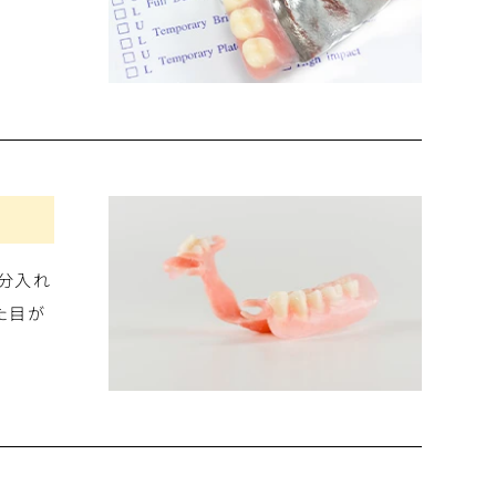
分入れ
た目が