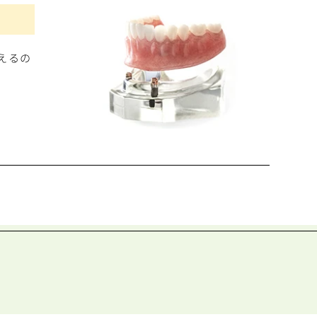
えるの
。